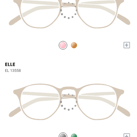
+
ELLE
EL 13558
+