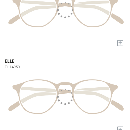
+
ELLE
EL 14950
+